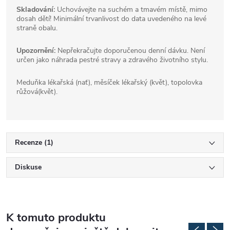
Skladování:
Uchovávejte na suchém a tmavém místě, mimo
dosah dětí! Minimální trvanlivost do data uvedeného na levé
straně obalu.
Upozornění:
Nepřekračujte doporučenou denní dávku. Není
určen jako náhrada pestré stravy a zdravého životního stylu.
Meduňka lékařská (nať), měsíček lékařský (květ), topolovka
růžová(květ).
Recenze (1)
Diskuse
K tomuto produktu