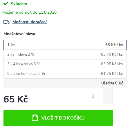
Skladem
11.8.2026
Možnosti doručení
Množstevní sleva
1 ks
65 Kč
/ ks
2 ks = sleva 2 %
63,70 Kč
/ ks
3 - 4 ks = sleva 3 %
63,05 Kč
/ ks
5 a více ks = sleva 5 %
61,75 Kč
/ ks
Ušetříte
0 Kč
65 Kč
Měrná
cena:
VLOŽIT DO KOŠÍKU