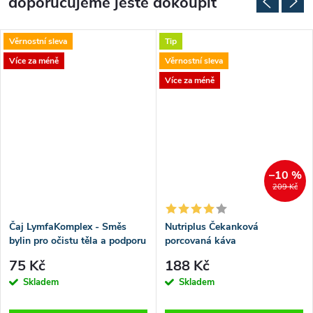
doporučujeme ještě dokoupit
Věrnostní sleva
Tip
Více za méně
Věrnostní sleva
Více za méně
–10 %
209 Kč
Čaj LymfaKomplex - Směs
Nutriplus Čekanková
bylin pro očistu těla a podporu
porcovaná káva
lymfatického systému, 20
75 Kč
188 Kč
sáčků
Skladem
Skladem