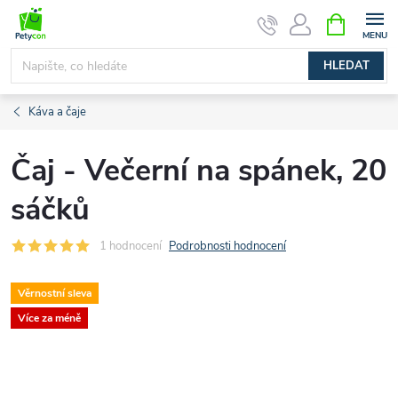
Přejít
NÁKUPNÍ
na
KOŠÍK
obsah
HLEDAT
Káva a čaje
Čaj - Večerní na spánek, 20
sáčků
1 hodnocení
Podrobnosti hodnocení
Věrnostní sleva
Více za méně