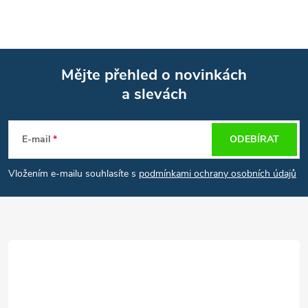
Mějte přehled o novinkách
a slevách
Z
á
E-mail
ODEBÍRAT
p
Vložením e-mailu souhlasíte s
podmínkami ochrany osobních údajů
a
t
í