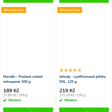
Věrnostní sleva
Věrnostní sleva
Mandle - Pražené solené
Jahody - Lyofilizované plátky
neloupané, 500 g
XXL, 125 g
189 Kč
219 Kč
Měrná
Měrná
37,80 Kč / 100 g
175,20 Kč / 100 g
cena:
cena:
Skladem
Skladem