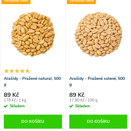
V
Věrnostní sleva
Věrnostní sleva
Nejprodávanější
z
ý
Abecedně
e
p
n
i
í
s
p
p
Arašídy - Pražené natural, 500
Arašídy - Pražené solené, 500
r
g
g
r
o
89 Kč
89 Kč
o
Měrná
Měrná
178 Kč / 1 kg
17,80 Kč / 100 g
cena:
cena:
Skladem
Skladem
d
d
DO KOŠÍKU
DO KOŠÍKU
u