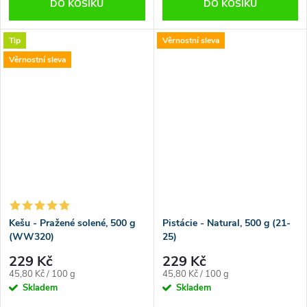
DO KOŠÍKU
DO KOŠÍKU
Tip
Věrnostní sleva
Věrnostní sleva
Kešu - Pražené solené, 500 g
Pistácie - Natural, 500 g (21-
(WW320)
25)
229 Kč
229 Kč
Měrná
Měrná
45,80 Kč / 100 g
45,80 Kč / 100 g
cena:
cena:
Skladem
Skladem