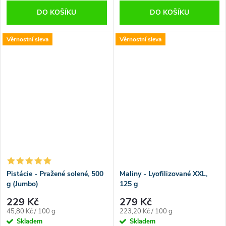
DO KOŠÍKU
DO KOŠÍKU
Věrnostní sleva
Věrnostní sleva
Pistácie - Pražené solené, 500
Maliny - Lyofilizované XXL,
g (Jumbo)
125 g
229 Kč
279 Kč
Měrná
Měrná
45,80 Kč / 100 g
223,20 Kč / 100 g
cena:
cena:
Skladem
Skladem