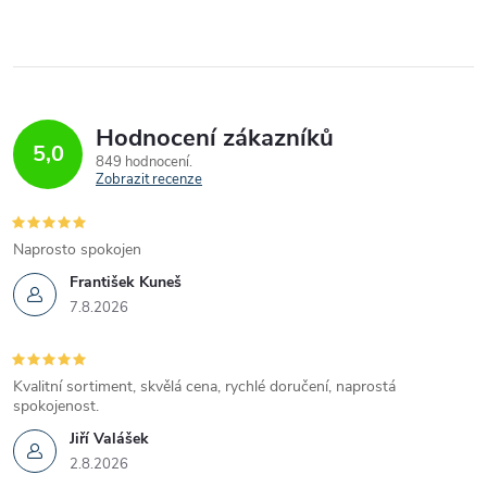
p
r
v
k
Hodnocení zákazníků
5,0
849 hodnocení
y
Zobrazit recenze
v
Naprosto spokojen
ý
František Kuneš
p
7.8.2026
i
Kvalitní sortiment, skvělá cena, rychlé doručení, naprostá
s
spokojenost.
u
Jiří Valášek
2.8.2026