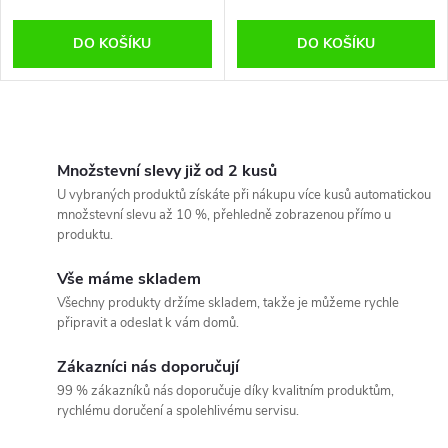
DO KOŠÍKU
DO KOŠÍKU
O
v
Množstevní slevy již od 2 kusů
U vybraných produktů získáte při nákupu více kusů automatickou
l
množstevní slevu až 10 %, přehledně zobrazenou přímo u
produktu.
á
Vše máme skladem
d
Všechny produkty držíme skladem, takže je můžeme rychle
připravit a odeslat k vám domů.
a
Zákazníci nás doporučují
c
99 % zákazníků nás doporučuje díky kvalitním produktům,
í
rychlému doručení a spolehlivému servisu.