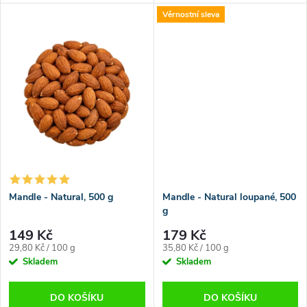
u
k
Věrnostní sleva
k
t
t
ů
ů
Mandle - Natural, 500 g
Mandle - Natural loupané, 500
g
149 Kč
179 Kč
Měrná
Měrná
29,80 Kč / 100 g
35,80 Kč / 100 g
cena:
cena:
Skladem
Skladem
DO KOŠÍKU
DO KOŠÍKU