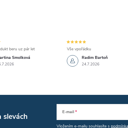
p
v
k
y
dukt beru uz pár let
Vše vpořádku
v
artina Smolková
Radim Bartoň
6.7.2026
24.7.2026
ý
p
s
E-mail
a slevách
u
Vložením e-mailu souhlasíte s
podmínka