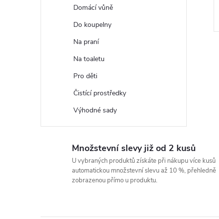
Domácí vůně
Do koupelny
Na praní
Na toaletu
Pro děti
Čistící prostředky
l
Výhodné sady
Množstevní slevy již od 2 kusů
U vybraných produktů získáte při nákupu více kusů
automatickou množstevní slevu až 10 %, přehledně
zobrazenou přímo u produktu.
í