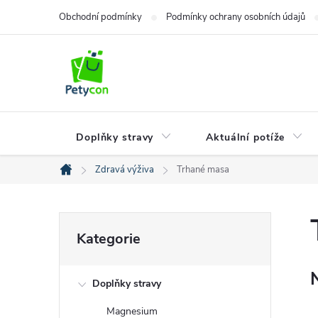
Přejít
Obchodní podmínky
Podmínky ochrany osobních údajů
na
obsah
Doplňky stravy
Aktuální potíže
Zdravá výživa
Trhané masa
Domů
P
Přeskočit
kategorie
Kategorie
o
Doplňky stravy
s
Magnesium