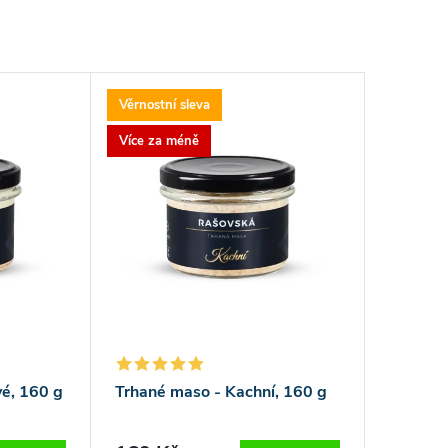
Věrnostní sleva
Více za méně
é, 160 g
Trhané maso - Kachní, 160 g