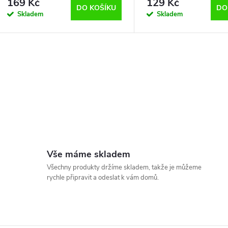
169 Kč
129 Kč
DO KOŠÍKU
DO
Skladem
Skladem
t
d
ů
u
O
k
v
t
ů
á
d
Vše máme skladem
a
Všechny produkty držíme skladem, takže je můžeme
rychle připravit a odeslat k vám domů.
c