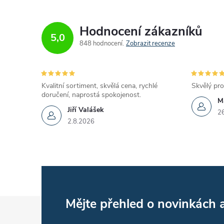
r
Hodnocení zákazníků
5,0
848 hodnocení
Zobrazit recenze
Kvalitní sortiment, skvělá cena, rychlé
Skvělý pro
doručení, naprostá spokojenost.
M
Jiří Valášek
2
2.8.2026
i
Z
Mějte přehled o novinkách