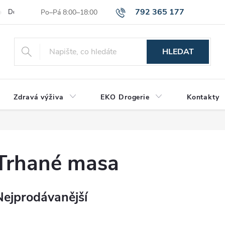
792 365 177
Dodací a platební podmínky
Reklamační řád
Hodnocení obchod
HLEDAT
Zdravá výživa
EKO Drogerie
Kontakty
Trhané masa
Nejprodávanější