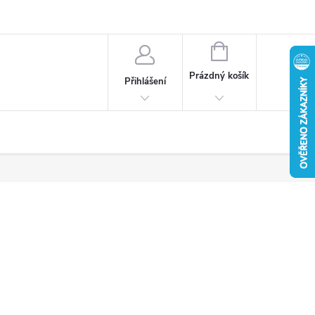
u
Věrnostní program
Reklamace / vrácení zboží
NÁKUPNÍ
KOŠÍK
Prázdný košík
Přihlášení