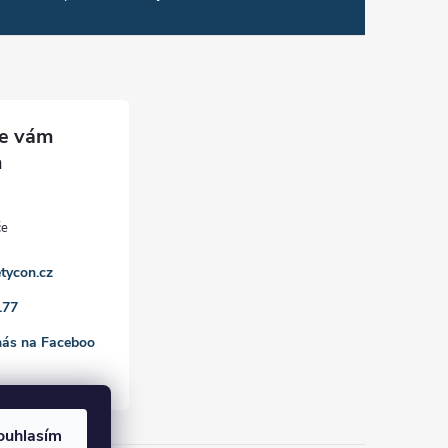
tycon.cz
177
nás na Faceboo
ouhlasím