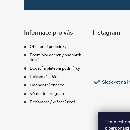
á
p
a
Informace pro vás
Instagram
t
Obchodní podmínky
Podmínky ochrany osobních
í
údajů
Dodací a platební podmínky
Reklamační řád
Sledovat na 
Hodnocení obchodu
Věrnostní program
Reklamace / vrácení zboží
Tento eshop
k personaliz