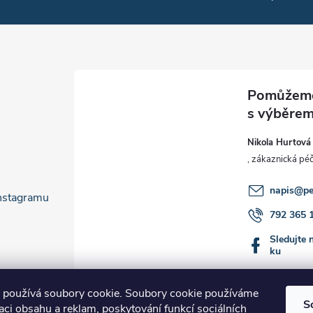
Nikola Hurtová
napis
@
pe
Instagramu
792 365 
Sledujte 
ku
 používá soubory cookie. Soubory cookie používáme
S
aci obsahu a reklam, poskytování funkcí sociálních