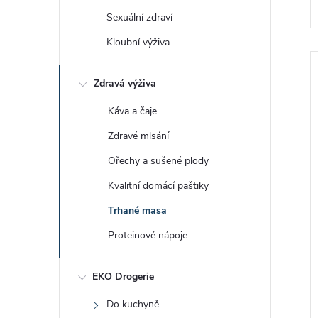
e
Sexuální zdraví
l
Kloubní výživa
Zdravá výživa
í
Káva a čaje
Zdravé mlsání
Ořechy a sušené plody
i
Kvalitní domácí paštiky
Trhané masa
Proteinové nápoje
EKO Drogerie
Do kuchyně