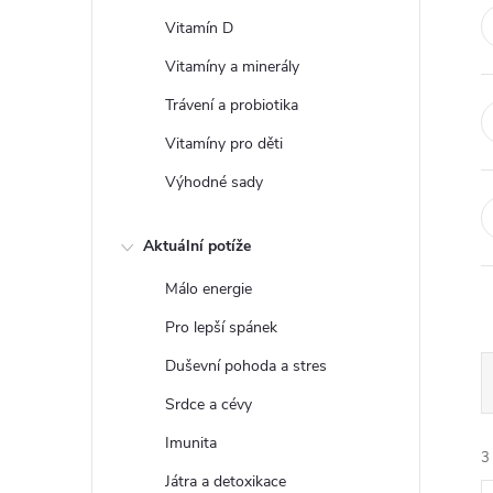
t
Vitamín D
r
Vitamíny a minerály
Trávení a probiotika
a
Vitamíny pro děti
n
Výhodné sady
n
Aktuální potíže
í
Málo energie
Pro lepší spánek
p
Duševní pohoda a stres
a
Srdce a cévy
Imunita
n
3
Játra a detoxikace