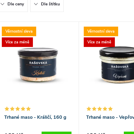
Dle ceny
Dle štítku
e
n
V
Věrnostní sleva
Věrnostní sleva
ý
Více za méně
Více za méně
p
p
r
o
s
d
p
u
r
Trhané maso - Králičí, 160 g
Trhané maso - Vepřov
k
o