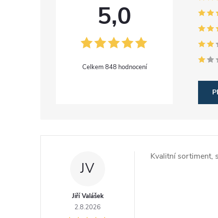
5,0
848 hodnocení
P
V
ý
Kvalitní sortiment,
JV
p
i
Jiří Valášek
2.8.2026