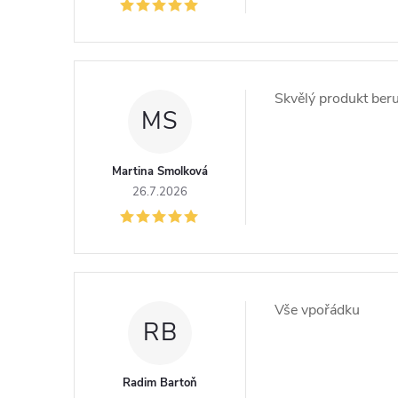
s
h
o
Skvělý produkt beru
MS
d
Martina Smolková
n
26.7.2026
o
c
Vše vpořádku
e
RB
n
Radim Bartoň