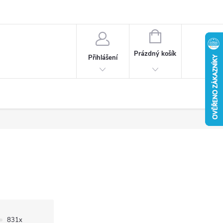
u
Věrnostní program
Reklamace / vrácení zboží
NÁKUPNÍ
KOŠÍK
Prázdný košík
Přihlášení
831x