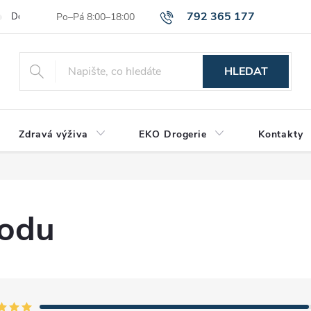
792 365 177
Dodací a platební podmínky
Reklamační řád
Hodnocení obchod
HLEDAT
Zdravá výživa
EKO Drogerie
Kontakty
hodu