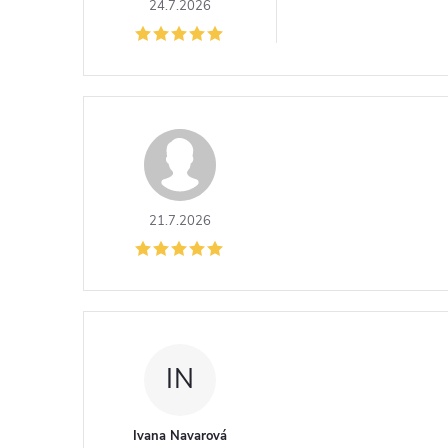
í
24.7.2026
21.7.2026
IN
Ivana Navarová