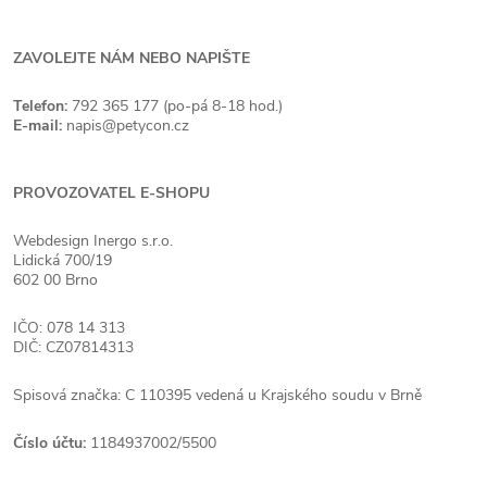
ZAVOLEJTE NÁM NEBO NAPIŠTE
Telefon:
792 365 177 (po-pá 8-18 hod.)
E-mail:
napis@petycon.cz
PROVOZOVATEL E-SHOPU
Webdesign Inergo s.r.o.
Lidická 700/19
602 00 Brno
IČO: 078 14 313
DIČ: CZ07814313
Spisová značka: C 110395 vedená u Krajského soudu v Brně
Číslo účtu:
1184937002/5500