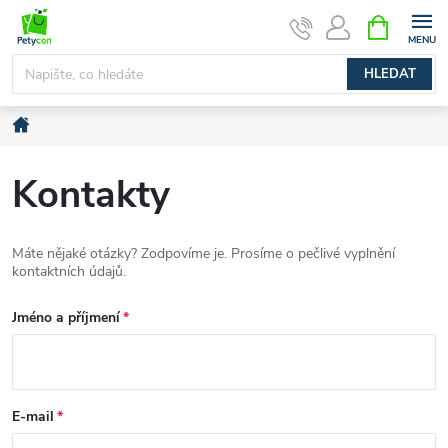
Přejít
NÁKUPNÍ
na
KOŠÍK
obsah
HLEDAT
Domů
Kontakty
Máte nějaké otázky? Zodpovíme je. Prosíme o pečlivé vyplnění
kontaktních údajů.
Jméno a příjmení
E-mail