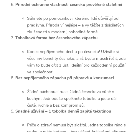
Přírodní ochranné vlastnosti česneku prověřené staletími
Sáhnete po pomocníkovi, kterému lidé důvěřují od
pradávna. Příroda ví nejlépe – a vy těžíte z tisíciletých
zkušeností v moderní, pohodlné formě.
Tobolková forma bez česnekového zápachu
Konec nepříjemného dechu po česneku! Užíváte si
všechny benefity česneku, aniž byste museli řešit, zda
vám to bude cítit z úst. Ideální pro každodenní použití i
ve společnosti.
Bez nepříjemného zápachu při přípravě a konzumaci
Žádné páchnoucí ruce, žádná česnekova vůně v
kuchyni. Jednoduše spolknete tobolku a jdete dál –
čistě, rychle a bez kompromisů.
Snadné užívání – 1 tobolka denně zapitá tekutinou
Péče o zdraví nemusí být složitá. Jedna tobolka ráno s
vodou a máte hotovo – bez vážení, krájení ani přípravy.