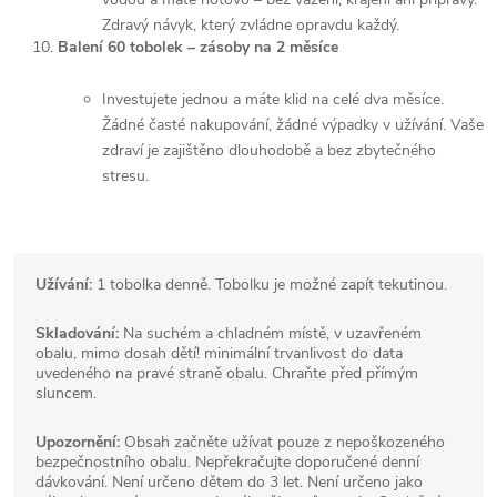
Zdravý návyk, který zvládne opravdu každý.
Balení 60 tobolek – zásoby na 2 měsíce
Investujete jednou a máte klid na celé dva měsíce.
Žádné časté nakupování, žádné výpadky v užívání. Vaše
zdraví je zajištěno dlouhodobě a bez zbytečného
stresu.
Užívání:
1 tobolka denně. Tobolku je možné zapít tekutinou.
Skladování:
Na suchém a chladném místě, v uzavřeném
obalu, mimo dosah dětí! minimální trvanlivost do data
uvedeného na pravé straně obalu. Chraňte před přímým
sluncem.
Upozornění:
Obsah začněte užívat pouze z nepoškozeného
bezpečnostního obalu. Nepřekračujte doporučené denní
dávkování. Není určeno dětem do 3 let. Není určeno jako