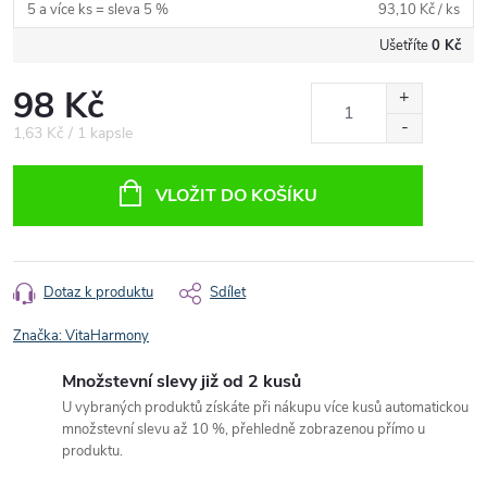
5 a více ks = sleva 5 %
93,10 Kč
/ ks
Ušetříte
0 Kč
98 Kč
Měrná
1,63 Kč / 1 kapsle
cena:
VLOŽIT DO KOŠÍKU
Dotaz k produktu
Sdílet
Značka:
VitaHarmony
Množstevní slevy již od 2 kusů
U vybraných produktů získáte při nákupu více kusů automatickou
množstevní slevu až 10 %, přehledně zobrazenou přímo u
produktu.