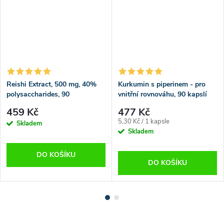
Reishi Extract, 500 mg, 40%
Kurkumin s piperinem - pro
polysaccharides, 90
vnitřní rovnováhu, 90 kapslí
veganských kapslí
459 Kč
477 Kč
Měrná
5,30 Kč / 1 kapsle
Skladem
cena:
Skladem
DO KOŠÍKU
DO KOŠÍKU