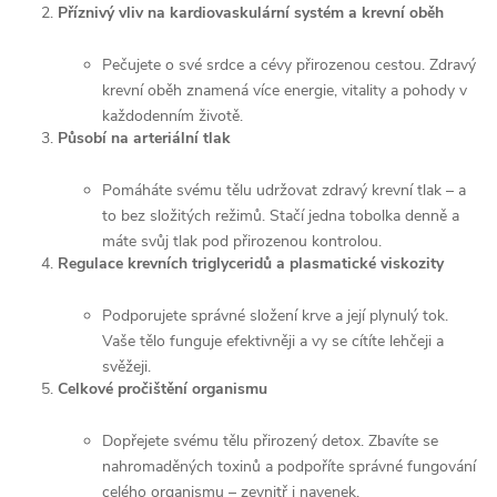
Příznivý vliv na kardiovaskulární systém a krevní oběh
Pečujete o své srdce a cévy přirozenou cestou. Zdravý
krevní oběh znamená více energie, vitality a pohody v
každodenním životě.
Působí na arteriální tlak
Pomáháte svému tělu udržovat zdravý krevní tlak – a
to bez složitých režimů. Stačí jedna tobolka denně a
máte svůj tlak pod přirozenou kontrolou.
Regulace krevních triglyceridů a plasmatické viskozity
Podporujete správné složení krve a její plynulý tok.
Vaše tělo funguje efektivněji a vy se cítíte lehčeji a
svěžeji.
Celkové pročištění organismu
Dopřejete svému tělu přirozený detox. Zbavíte se
nahromaděných toxinů a podpoříte správné fungování
celého organismu – zevnitř i navenek.