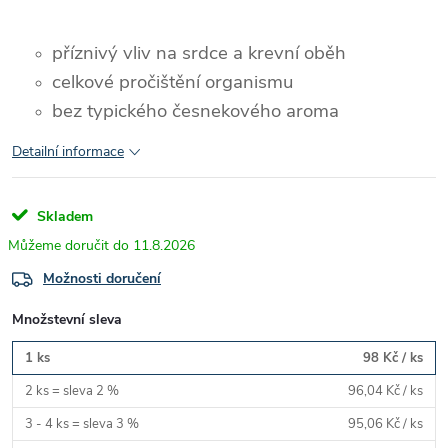
příznivý vliv na srdce a krevní oběh
celkové pročištění organismu
bez typického česnekového aroma
Detailní informace
Skladem
11.8.2026
Možnosti doručení
Množstevní sleva
1 ks
98 Kč
/ ks
2 ks = sleva 2 %
96,04 Kč
/ ks
3 - 4 ks = sleva 3 %
95,06 Kč
/ ks