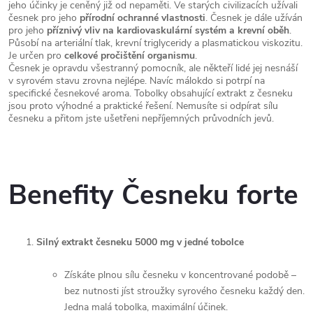
jeho účinky je ceněný již od nepaměti. Ve starých civilizacích užívali
česnek pro jeho
přírodní ochranné vlastnosti
. Česnek je dále užíván
pro jeho
příznivý vliv na kardiovaskulární systém a krevní oběh
.
Působí na arteriální tlak, krevní triglyceridy a plasmatickou viskozitu.
Je určen pro
celkové pročištění organismu
.
Česnek je opravdu všestranný pomocník, ale někteří lidé jej nesnáší
v syrovém stavu zrovna nejlépe. Navíc málokdo si potrpí na
specifické česnekové aroma. Tobolky obsahující extrakt z česneku
jsou proto výhodné a praktické řešení. Nemusíte si odpírat sílu
česneku a přitom jste ušetřeni nepříjemných průvodních jevů.
Benefity Česneku forte
Silný extrakt česneku 5000 mg v jedné tobolce
Získáte plnou sílu česneku v koncentrované podobě –
bez nutnosti jíst stroužky syrového česneku každý den.
Jedna malá tobolka, maximální účinek.