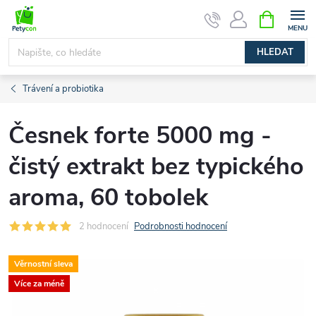
Přejít
NÁKUPNÍ
na
KOŠÍK
obsah
HLEDAT
Trávení a probiotika
Česnek forte 5000 mg -
čistý extrakt bez typického
aroma, 60 tobolek
2 hodnocení
Podrobnosti hodnocení
Věrnostní sleva
Více za méně