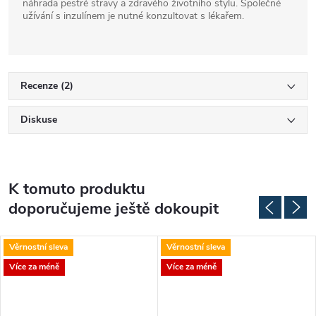
náhrada pestré stravy a zdravého životního stylu. Společné
užívání s inzulínem je nutné konzultovat s lékařem.
Recenze (2)
Diskuse
K tomuto produktu
doporučujeme ještě dokoupit
Věrnostní sleva
Věrnostní sleva
Více za méně
Více za méně