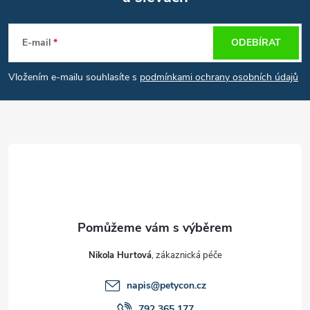
Z
á
E-mail
ODEBÍRAT
p
Vložením e-mailu souhlasíte s
podmínkami ochrany osobních údajů
a
t
í
Nikola Hurtová
napis
@
petycon.cz
792 365 177