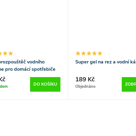
orozpouštěč vodního
Super gel na rez a vodní k
e pro domácí spotřebiče
Kč
189 Kč
DO KOŠÍKU
ZOBR
adem
Objednáno