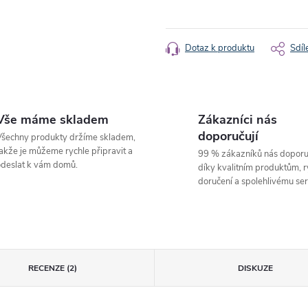
Měrná
cena:
Dotaz k produktu
Sdíl
Vše máme skladem
Zákazníci nás
doporučují
šechny produkty držíme skladem,
akže je můžeme rychle připravit a
99 % zákazníků nás doporu
deslat k vám domů.
díky kvalitním produktům, 
doručení a spolehlivému ser
RECENZE (2)
DISKUZE