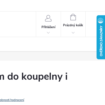
u
Věrnostní program
Reklamace / vrácení zboží
NÁKUPNÍ
KOŠÍK
Prázdný košík
Přihlášení
ém do koupelny i
obnosti hodnocení