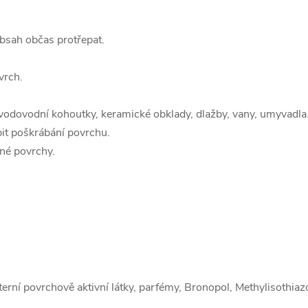
bsah občas protřepat.
vrch.
 vodovodní kohoutky, keramické obklady, dlažby, vany, umyvadla
it poškrábání povrchu.
né povrchy.
erní povrchově aktivní látky, parfémy, Bronopol, Methylisothiaz