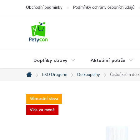
Přejít
Obchodní podmínky
Podmínky ochrany osobních údajů
na
obsah
Doplňky stravy
Aktuální potíže
EKO Drogerie
Do koupelny
Čisticí krém do 
Domů
Věrnostní sleva
Více za méně