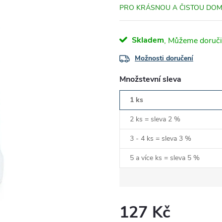
PRO KRÁSNOU A ČISTOU DO
Skladem
Možnosti doručení
Množstevní sleva
1 ks
2 ks = sleva 2 %
3 - 4 ks = sleva 3 %
5 a více ks = sleva 5 %
127 Kč