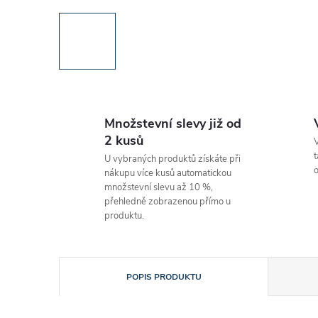
Množstevní slevy již od
2 kusů
V
t
U vybraných produktů získáte při
o
nákupu více kusů automatickou
množstevní slevu až 10 %,
přehledně zobrazenou přímo u
produktu.
POPIS PRODUKTU