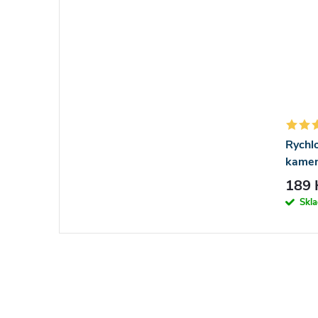
Rychl
kamen
189 
Skl