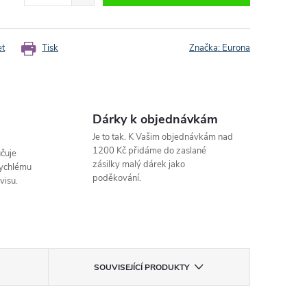
et
Tisk
Značka:
Eurona
Dárky k objednávkám
Je to tak. K Vašim objednávkám nad
1200 Kč přidáme do zaslané
čuje
zásilky malý dárek jako
rychlému
poděkování.
visu.
SOUVISEJÍCÍ PRODUKTY