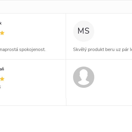
k
MS
, naprostá spokojenost.
Skvělý produkt beru uz pár l
toň
6