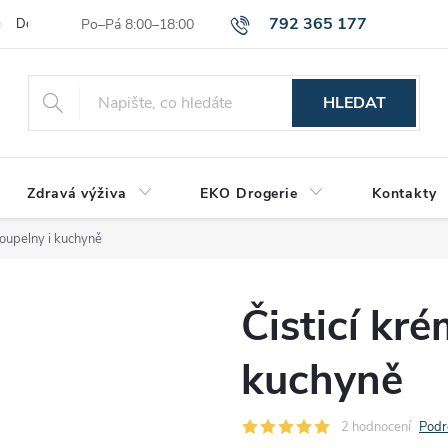
792 365 177
Dodací a platební podmínky
Reklamační řád
Hodnocení obchod
HLEDAT
Zdravá výživa
EKO Drogerie
Kontakty
koupelny i kuchyně
Čisticí kr
kuchyně
2 hodnocení
Podr