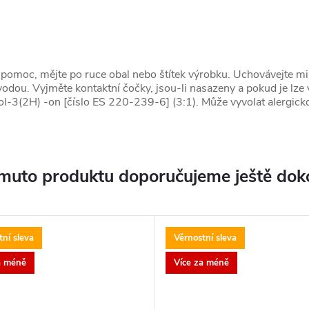
á pomoc, mějte po ruce obal nebo štítek výrobku. Uchovávejte mi
dou. Vyjměte kontaktní čočky, jsou-li nasazeny a pokud je lze
ol-3(2H) -on [číslo ES 220-239-6] (3:1). Může vyvolat alergicko
muto produktu doporučujeme ještě dok
ní sleva
Věrnostní sleva
a méně
Více za méně