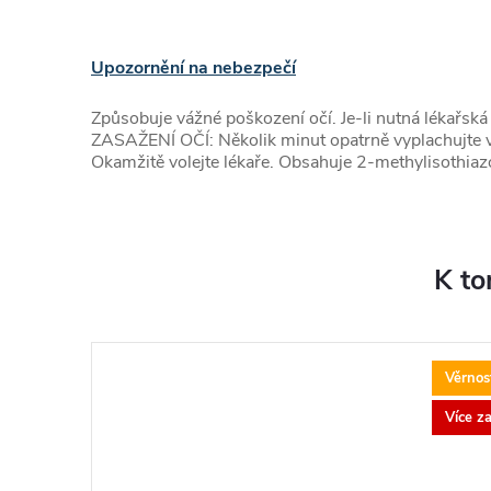
Upozornění na nebezpečí
Způsobuje vážné poškození očí. Je-li nutná lékařsk
ZASAŽENÍ OČÍ: Několik minut opatrně vyplachujte vo
Okamžitě volejte lékaře. Obsahuje 2-methylisothiaz
K to
Věrnost
Více z