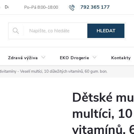
792 365 177
Dodací a platební podmínky
Reklamační řád
Hodnocení obchod
HLEDAT
Zdravá výživa
EKO Drogerie
Kontakty
vitamíny - Veselí multíci, 10 důležitých vitamínů, 60 gum. bon.
Dětské mut
multíci, 10
vitamínů, 