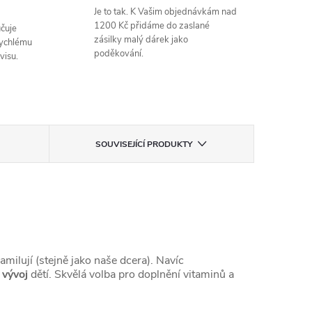
Je to tak. K Vašim objednávkám nad
1200 Kč přidáme do zaslané
čuje
zásilky malý dárek jako
rychlému
poděkování.
visu.
SOUVISEJÍCÍ PRODUKTY
amilují (stejně jako naše dcera). Navíc
 vývoj
dětí. Skvělá volba pro doplnění vitaminů a