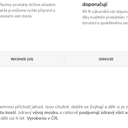
doporučují
šechny produkty držíme skladem,
akže je můžeme rychle připravit a
99 % zákazníků nás doporu
deslat k vám domů.
díky kvalitním produktům, 
doručení a spolehlivému ser
RECENZE (15)
DISKUZE
emnou příchutí jahod. Jsou chutné, dobře se žvýkají a děti si je z
tu kostí
, zdravý
vývoj mozku
a celkově
podporují zdravý růst a
ěti od 4 let.
Vyrobeno v ČR.