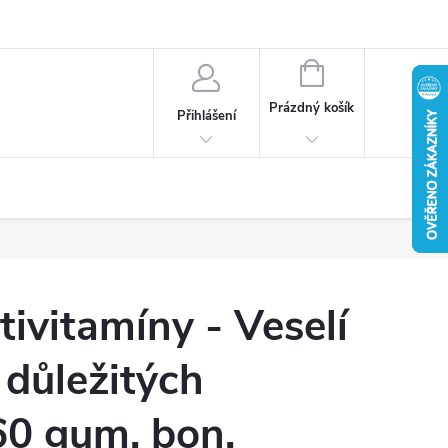
u
Věrnostní program
Reklamace / vrácení zboží
NÁKUPNÍ
KOŠÍK
Prázdný košík
Přihlášení
ivitamíny - Veselí
 důležitých
60 gum. bon.