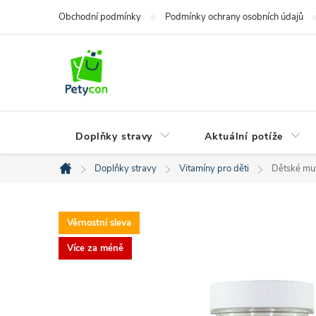
Přejít
Obchodní podmínky
Podmínky ochrany osobních údajů
na
obsah
Doplňky stravy
Aktuální potíže
Doplňky stravy
Vitamíny pro děti
Dětské muti
Domů
Věrnostní sleva
Více za méně