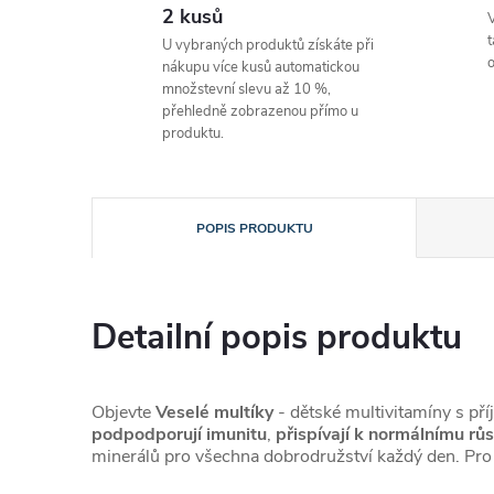
2 kusů
V
t
U vybraných produktů získáte při
o
nákupu více kusů automatickou
množstevní slevu až 10 %,
přehledně zobrazenou přímo u
produktu.
POPIS PRODUKTU
Detailní popis produktu
Objevte
Veselé multíky
- dětské multivitamíny s příj
podpodporují imunitu
,
přispívají k normálnímu růs
minerálů pro všechna dobrodružství každý den. Pro d