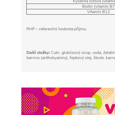
Kyselina listová (vitam
Biotin (vitamín B7
Vitamín B12
RHP – referenční hodnota příjmu.
Další složky:
Cukr, glukózový sirup, voda, želati
barvivo (anthokyaniny), řepkový olej, škrob, kar