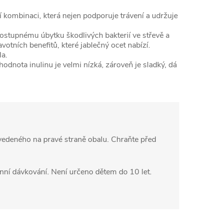
 kombinaci, která nejen podporuje trávení a udržuje
 postupnému úbytku škodlivých bakterií ve střevě a
votních benefitů, které jablečný ocet nabízí.
la.
odnota inulinu je velmi nízká, zároveň je sladký, dá
vedeného na pravé straně obalu. Chraňte před
ní dávkování. Není určeno dětem do 10 let.