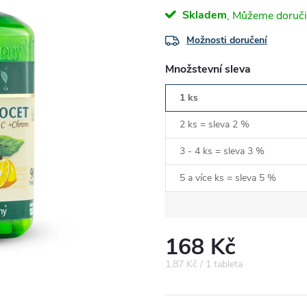
Skladem
Možnosti doručení
Množstevní sleva
1 ks
2 ks = sleva 2 %
3 - 4 ks = sleva 3 %
5 a více ks = sleva 5 %
168 Kč
Měrná
1,87 Kč / 1 tableta
cena: