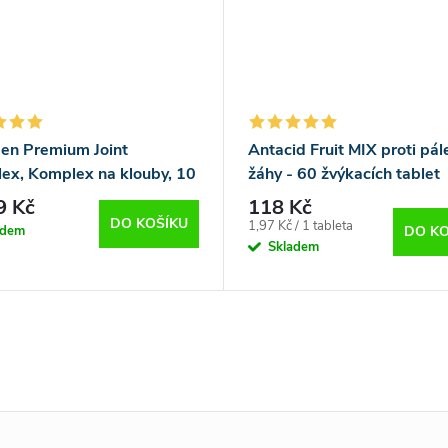
gen Premium Joint
Antacid Fruit MIX proti pál
ex, Komplex na klouby, 10
žáhy - 60 žvýkacích tablet
g - 30 sáčků
9 Kč
118 Kč
DO KOŠÍKU
Měrná
1,97 Kč / 1 tableta
adem
DO KO
cena:
Skladem