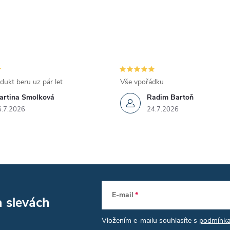
dukt beru uz pár let
Vše vpořádku
artina Smolková
Radim Bartoň
6.7.2026
24.7.2026
E-mail
a slevách
Vložením e-mailu souhlasíte s
podmínka