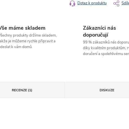
Dotaz k produktu
Sdíl
Vše máme skladem
Zákazníci nás
doporučují
šechny produkty držíme skladem,
akže je můžeme rychle připravit a
99 % zákazníků nás doporu
deslat k vám domů.
díky kvalitním produktům, 
doručení a spolehlivému ser
RECENZE (1)
DISKUZE