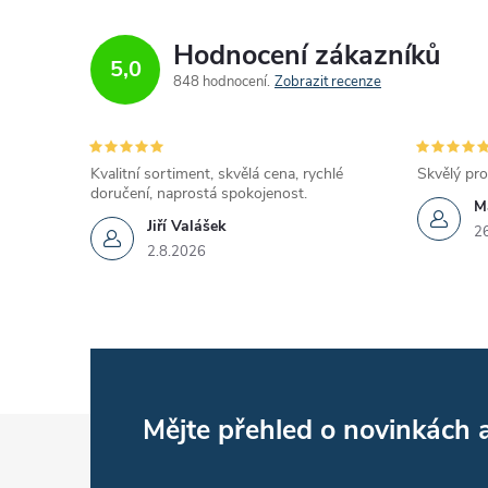
Hodnocení zákazníků
5,0
848 hodnocení
Zobrazit recenze
Kvalitní sortiment, skvělá cena, rychlé
Skvělý pro
doručení, naprostá spokojenost.
M
Jiří Valášek
2
2.8.2026
Z
Mějte přehled o novinkách