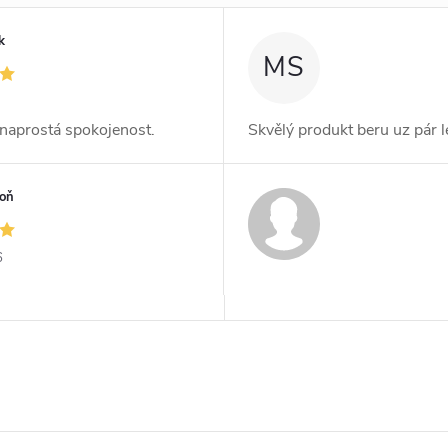
k
MS
, naprostá spokojenost.
Skvělý produkt beru uz pár l
toň
6