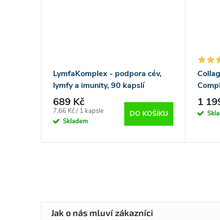
LymfaKomplex - podpora cév,
Colla
lymfy a imunity, 90 kapslí
Compl
000 m
689 Kč
1 19
Měrná
7,66 Kč / 1 kapsle
Skl
DO KOŠÍKU
cena:
Skladem