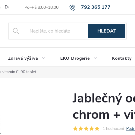
792 365 177
Dodací a platební podmínky
Reklamační řád
Hodnocení obchod
HLEDAT
Zdravá výživa
EKO Drogerie
Kontakty
+ vitamin C, 90 tablet
Jablečný o
chrom + vi
1 hodnocení
Podr