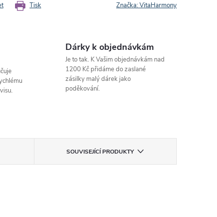
et
Tisk
Značka:
VitaHarmony
Dárky k objednávkám
Je to tak. K Vašim objednávkám nad
1200 Kč přidáme do zaslané
čuje
zásilky malý dárek jako
rychlému
poděkování.
visu.
SOUVISEJÍCÍ PRODUKTY