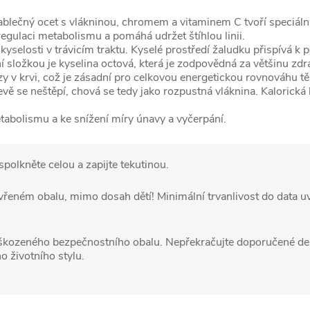
ablečný ocet s vlákninou, chromem a vitaminem C tvoří speciální
 regulaci metabolismu a pomáhá udržet štíhlou linii.
yselosti v trávicím traktu. Kyselé prostředí žaludku přispívá k
í složkou je kyselina octová, která je zodpovědná za většinu zdra
v krvi, což je zásadní pro celkovou energetickou rovnováhu tě
vě se neštěpí, chová se tedy jako rozpustná vláknina. Kalorická h
abolismu a ke snížení míry únavy a vyčerpání.
spolkněte celou a zapijte tekutinou.
eném obalu, mimo dosah dětí! Minimální trvanlivost do data u
kozeného bezpečnostního obalu. Nepřekračujte doporučené den
o životního stylu.