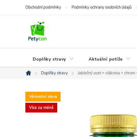
Přejít
Obchodní podmínky
Podmínky ochrany osobních údajů
na
obsah
Doplňky stravy
Aktuální potíže
Doplňky stravy
Jablečný ocet + vláknina + chrom 
Domů
Věrnostní sleva
Více za méně