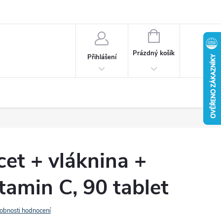
u
Věrnostní program
Reklamace / vrácení zboží
NÁKUPNÍ
KOŠÍK
Prázdný košík
Přihlášení
cet + vláknina +
tamin C, 90 tablet
obnosti hodnocení