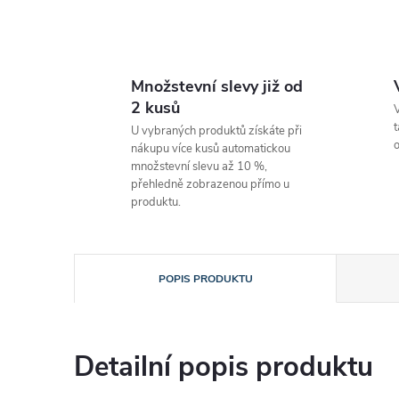
Množstevní slevy již od
2 kusů
V
t
U vybraných produktů získáte při
o
nákupu více kusů automatickou
množstevní slevu až 10 %,
přehledně zobrazenou přímo u
produktu.
POPIS PRODUKTU
Detailní popis produktu