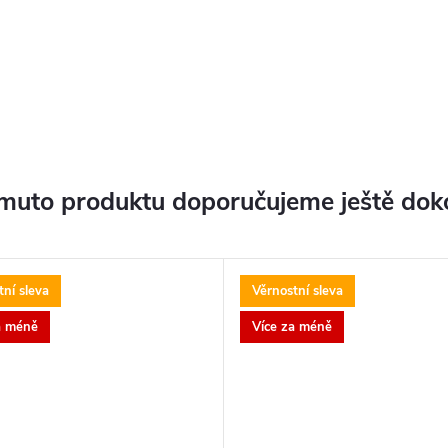
muto produktu doporučujeme ještě dok
tní sleva
Věrnostní sleva
a méně
Více za méně