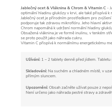
Jablečný ocet & Vláknina & Chrom & Vitamin C
- J
optimální hladinu glukózy v krvi, ale také přispívá k
Jablečný ocet je přírodním prostředkem pro zvýšení k
podporuje tak zdravou mikroflóru. Jeho hlavní aktivn
Chrom napomáhá k udržení normální hladiny glukózy 
Obsažená vláknina je ve formě inulinu, v tenkém stře
se proto použít jako náhrada cukru.
Vitamin C přispívá k normálnímu energetickému met
Užívání:
1 – 2 tablety denně před jídlem. Tabletu 
Skladování:
Na suchém a chladném místě, v uzavř
přímým sluncem.
Upozornění:
Obsah začněte užívat pouze z nepoš
Není určeno jako náhrada pestré stravy a zdravéh