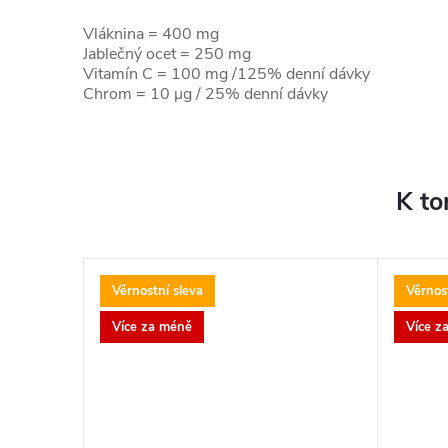
Vláknina = 400 mg
Jablečný ocet = 250 mg
Vitamín C = 100 mg /125% denní dávky
Chrom = 10 µg / 25% denní dávky
K to
Věrnostní sleva
Věrnos
Více za méně
Více z