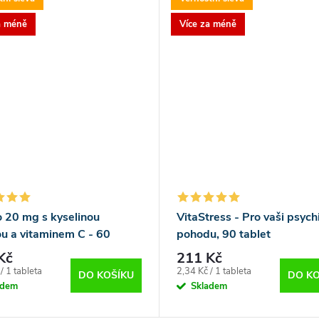
a méně
Více za méně
o 20 mg s kyselinou
VitaStress - Pro vaši psych
ou a vitaminem C - 60
pohodu, 90 tablet
Kč
211 Kč
Měrná
/ 1 tableta
2,34 Kč / 1 tableta
DO KOŠÍKU
DO KO
cena:
adem
Skladem