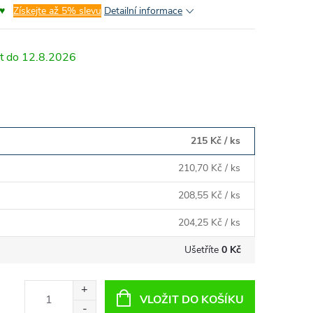
♥
Získejte až 5% slevu
Detailní informace
12.8.2026
215 Kč
/ ks
210,70 Kč
/ ks
208,55 Kč
/ ks
204,25 Kč
/ ks
Ušetříte
0 Kč
VLOŽIT DO KOŠÍKU