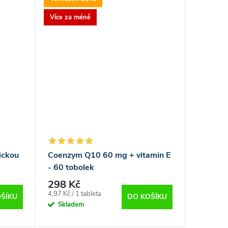
Více za méně
ickou
Coenzym Q10 60 mg + vitamin E
- 60 tobolek
298 Kč
Měrná
4,97 Kč / 1 tableta
ŠÍKU
DO KOŠÍKU
cena:
Skladem