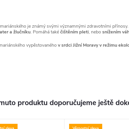
řce mariánského je známý svými významnými zdravotními přínosy
ater a žlučníku
. Pomáhá také
čištěním pleti
, nebo
snížením vá
e mariánského vypěstovaného
v srdci Jižní Moravy v režimu eko
muto produktu doporučujeme ještě dok
tní sleva
Věrnostní sleva