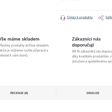
cena:
Dotaz k produktu
Sdíl
Vše máme skladem
Zákazníci nás
doporučují
šechny produkty držíme skladem,
akže je můžeme rychle připravit a
99 % zákazníků nás doporu
deslat k vám domů.
díky kvalitním produktům, 
doručení a spolehlivému ser
RECENZE (9)
DISKUZE