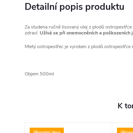
Detailní popis produktu
Za studena ručně lisovaný olej z plodů ostropest
zdraví.
Užívá se při onemocněních a poškozeních j
Mletý ostropestřec je vyroben z plodů ostropestřc
Objem 500ml
K to
Věrnostní sleva
Věrnos