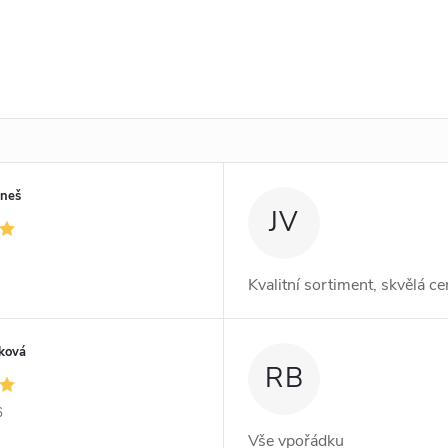
uneš
JV
Kvalitní sortiment, skvělá c
ková
RB
6
Vše vpořádku