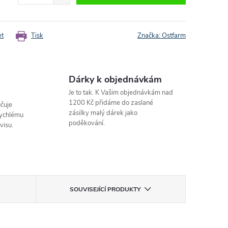
et
Tisk
Značka:
Ostfarm
Dárky k objednávkám
Je to tak. K Vašim objednávkám nad
1200 Kč přidáme do zaslané
čuje
zásilky malý dárek jako
rychlému
poděkování.
visu.
SOUVISEJÍCÍ PRODUKTY