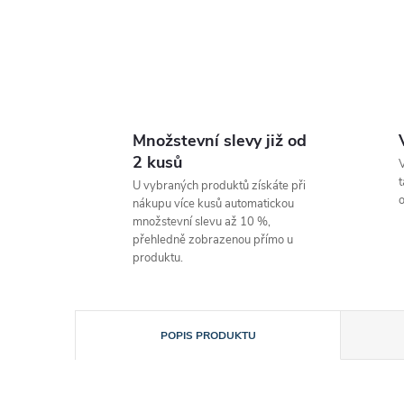
Množstevní slevy již od
2 kusů
V
t
U vybraných produktů získáte při
o
nákupu více kusů automatickou
množstevní slevu až 10 %,
přehledně zobrazenou přímo u
produktu.
POPIS PRODUKTU