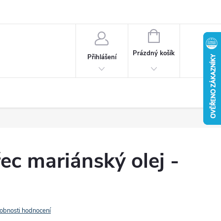
u
Věrnostní program
Reklamace / vrácení zboží
NÁKUPNÍ
KOŠÍK
Prázdný košík
Přihlášení
ec mariánský olej -
obnosti hodnocení