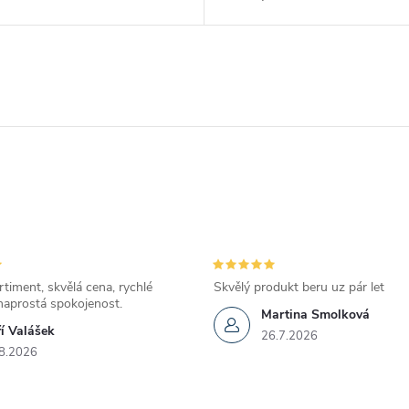
rtiment, skvělá cena, rychlé
Skvělý produkt beru uz pár let
naprostá spokojenost.
Martina Smolková
ří Valášek
26.7.2026
8.2026