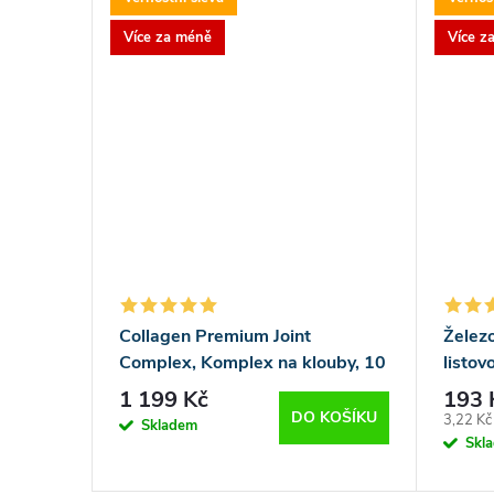
Více za méně
Více z
Collagen Premium Joint
Želez
Complex, Komplex na klouby, 10
listov
000 mg - 30 sáčků
tablet
1 199 Kč
193 
DO KOŠÍKU
Měrná
3,22 Kč 
Skladem
cena:
Skl