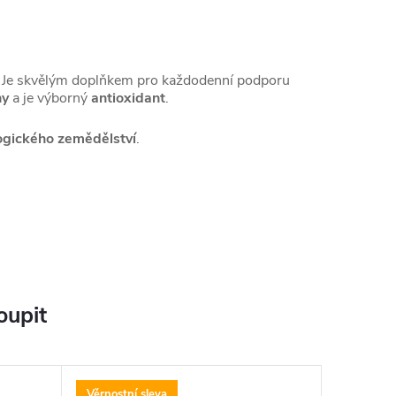
. Je skvělým doplňkem pro každodenní podporu
hy
a je výborný
antioxidant
.
logického zemědělství
.
oupit
Věrnostní sleva