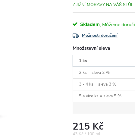
Z JIŽNÍ MORAVY NA VÁŠ STŮL 
Skladem
Možnosti doručení
Množstevní sleva
1 ks
2 ks = sleva 2 %
3 - 4 ks = sleva 3 %
5 a více ks = sleva 5 %
215 Kč
Měrná
43 Kč / 100 ml