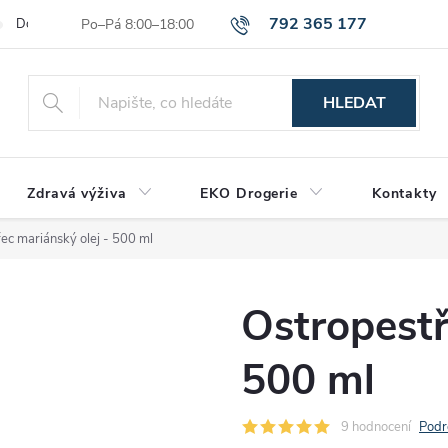
792 365 177
Dodací a platební podmínky
Reklamační řád
Hodnocení obchod
HLEDAT
Zdravá výživa
EKO Drogerie
Kontakty
ec mariánský olej - 500 ml
Ostropestř
500 ml
9 hodnocení
Podr