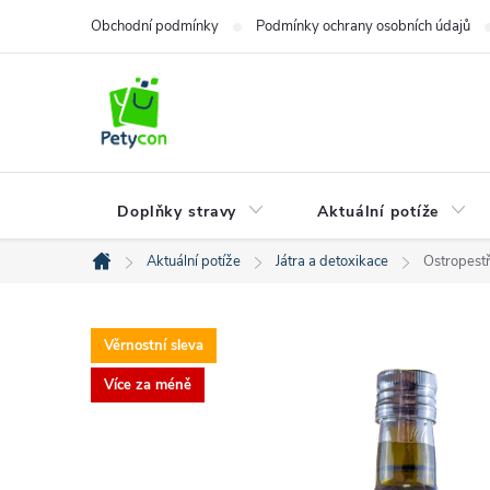
Přejít
Obchodní podmínky
Podmínky ochrany osobních údajů
na
obsah
Doplňky stravy
Aktuální potíže
Aktuální potíže
Játra a detoxikace
Ostropestř
Domů
Věrnostní sleva
Více za méně