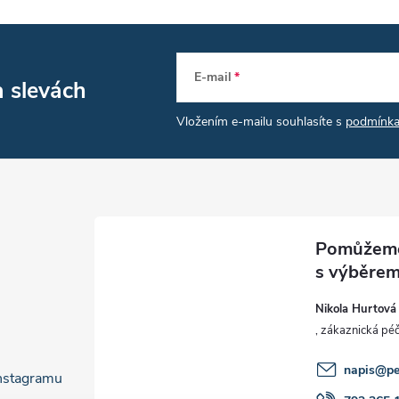
E-mail
a slevách
Vložením e-mailu souhlasíte s
podmínka
Nikola Hurtová
napis
@
pe
Instagramu