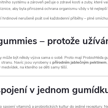
nitního systému a zároveň pečuje o zdravé kosti a zuby, které v
liznice, aby byla přirozená ochrana organismu vždy v té nejlepší
hrdinové nerušeně psát své každodenní příběhy – plné smíchu,
gummies – protože užíván
ravy může být někdy výzva sama o sobě. Proto mají ProbioMéďa
u stranu. Navíc jsou vyrobeny s
přírodním jablečným pektinem
medvídek, na kterého se děti samy těší.
spojení v jednom gumídk
ojení vitaminů a probiotických kultur do jediné receptury. N