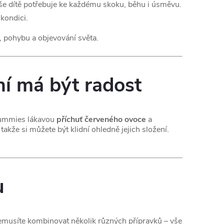
aše dítě potřebuje ke každému skoku, běhu i úsměvu.
 kondici.
 pohybu a objevování světa.
í má být radost
 gummies lákavou
příchuť červeného ovoce
a
, takže si můžete být klidní ohledně jejich složení.
u
emusíte kombinovat několik různých přípravků – vše