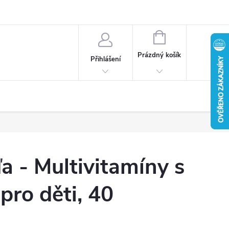
u
Věrnostní program
Reklamace / vrácení zboží
NÁKUPNÍ
KOŠÍK
Prázdný košík
Přihlášení
 - Multivitamíny s
pro děti, 40