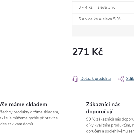
3 - 4 ks = sleva 3 %
5 a více ks = sleva 5 %
271 Kč
Měrná
cena:
Dotaz k produktu
Sdíl
Vše máme skladem
Zákazníci nás
doporučují
šechny produkty držíme skladem,
akže je můžeme rychle připravit a
99 % zákazníků nás doporu
deslat k vám domů.
díky kvalitním produktům, 
doručení a spolehlivému ser