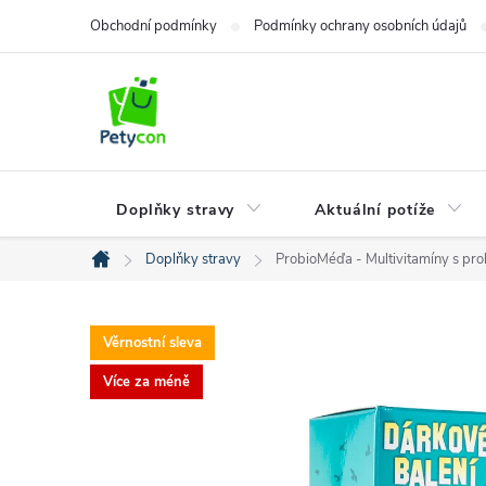
Přejít
Obchodní podmínky
Podmínky ochrany osobních údajů
na
obsah
Doplňky stravy
Aktuální potíže
Doplňky stravy
ProbioMéďa - Multivitamíny s pro
Domů
Věrnostní sleva
Více za méně