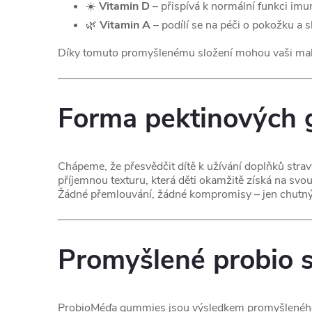
☀️
Vitamin D
– přispívá k normální funkci imu
🌿
Vitamin A
– podílí se na péči o pokožku a s
Díky tomuto promyšlenému složení mohou vaši malí 
Forma pektinových 
Chápeme, že přesvědčit dítě k užívání doplňků st
příjemnou texturu, která děti okamžitě získá na svo
Žádné přemlouvání, žádné kompromisy – jen chutný 
Promyšlené probio 
ProbioMéďa gummies jsou výsledkem promyšleného sp