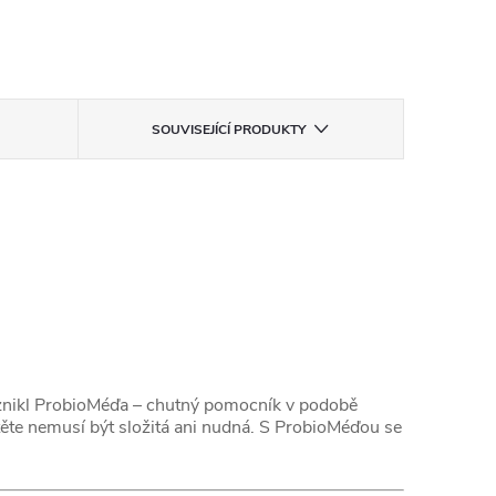
SOUVISEJÍCÍ PRODUKTY
 vznikl ProbioMéďa – chutný pomocník v podobě
těte nemusí být složitá ani nudná. S ProbioMéďou se