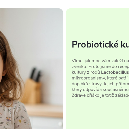
Probiotické k
Víme, jak moc vám záleží na t
zvenku. Proto jsme do recep
kultury z rodů
Lactobacillus
mikroorganismy, které patří
doplňků stravy. Jejich přít
který odpovídá současnému 
Zdravé bříško je totiž základ