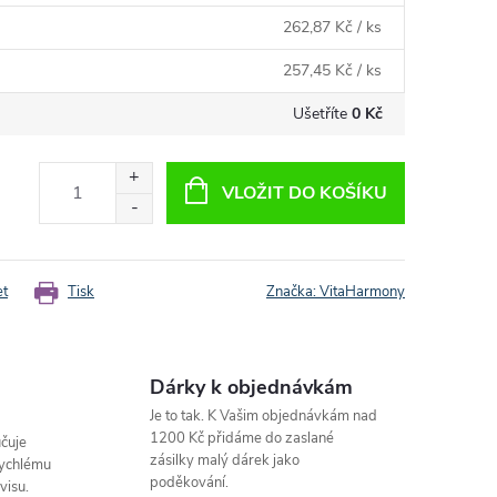
262,87 Kč
/ ks
257,45 Kč
/ ks
Ušetříte
0 Kč
VLOŽIT DO KOŠÍKU
et
Tisk
Značka:
VitaHarmony
Dárky k objednávkám
Je to tak. K Vašim objednávkám nad
1200 Kč přidáme do zaslané
čuje
zásilky malý dárek jako
rychlému
poděkování.
visu.