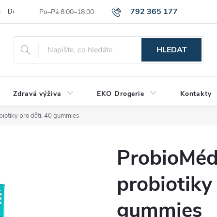
792 365 177
Dodací a platební podmínky
Reklamační řád
Hodnocení obchod
HLEDAT
Zdravá výživa
EKO Drogerie
Kontakty
biotiky pro děti, 40 gummies
ProbioMéďa
probiotiky 
gummies