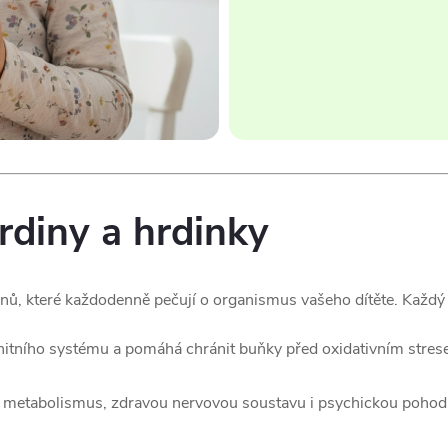
rdiny a hrdinky
ů, které každodenně pečují o organismus vašeho dítěte. Každý z
unitního systému a pomáhá chránit buňky před oxidativním stre
 metabolismus, zdravou nervovou soustavu i psychickou pohodu