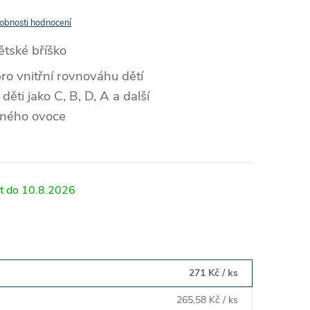
obnosti hodnocení
ětské bříško
pro vnitřní rovnováhu dětí
děti jako C, B, D, A a další
eného ovoce
10.8.2026
271 Kč
/ ks
265,58 Kč
/ ks