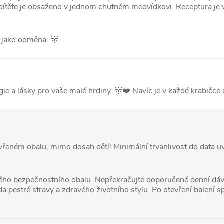
 dítěte je obsaženo v jednom chutném medvídkovi. Receptura je
 jako odměna. 🐻
ie a lásky pro vaše malé hrdiny. 🐻❤️ Navíc je v každé krabičce 
eném obalu, mimo dosah dětí! Minimální trvanlivost do data u
ho bezpečnostního obalu. Nepřekračujte doporučené denní dáv
da pestré stravy a zdravého životního stylu. Po otevření balení 