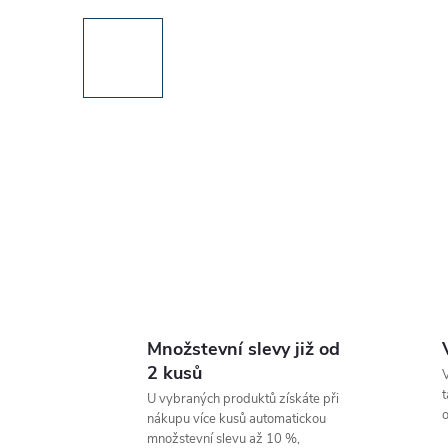
Množstevní slevy již od
2 kusů
V
t
U vybraných produktů získáte při
o
nákupu více kusů automatickou
množstevní slevu až 10 %,