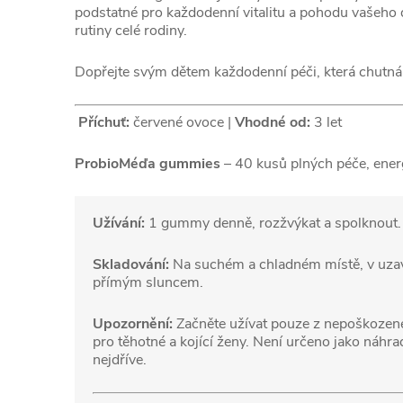
podstatné pro každodenní vitalitu a pohodu vašeho
rutiny celé rodiny.
Dopřejte svým dětem každodenní péči, která chutná
Příchuť:
červené ovoce |
Vhodné od:
3 let
ProbioMéďa gummies
– 40 kusů plných péče, energ
Užívání:
1 gummy denně, rozžvýkat a spolknout.
Skladování:
Na suchém a chladném místě, v uzavř
přímým sluncem.
Upozornění:
Začněte užívat pouze z nepoškozené
pro těhotné a kojící ženy. Není určeno jako náhra
nejdříve.