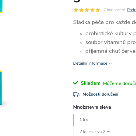
2 hodnocení
Podr
Sladká péče pro každé d
probiotické kultury 
soubor vitamínů pro 
příjemná chuť červ
Detailní informace
Skladem
Možnosti doručení
Množstevní sleva
1 ks
2 ks = sleva 2 %