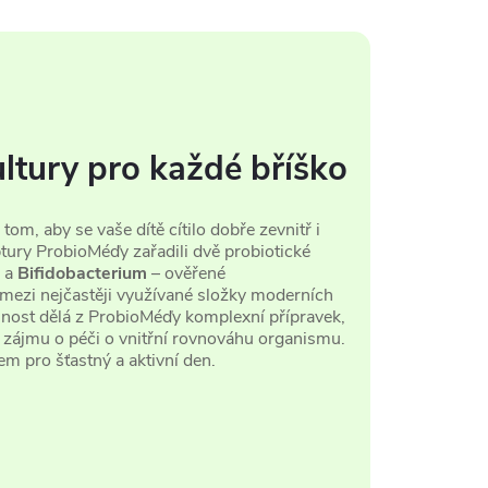
ultury pro každé bříško
om, aby se vaše dítě cítilo dobře zevnitř i
tury ProbioMéďy zařadili dvě probiotické
a
Bifidobacterium
– ověřené
 mezi nejčastěji využívané složky moderních
omnost dělá z ProbioMéďy komplexní přípravek,
zájmu o péči o vnitřní rovnováhu organismu.
em pro šťastný a aktivní den.