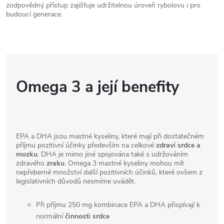
zodpovědný přístup zajišťuje udržitelnou úroveň rybolovu i pro
budoucí generace.
Omega 3 a její benefity
EPA a DHA jsou mastné kyseliny, které mají při dostatečném
příjmu pozitivní účinky především na celkové
zdraví srdce a
mozku
. DHA je mimo jiné spojována také s udržováním
zdravého
zraku
. Omega 3 mastné kyseliny mohou mít
nepřeberné množství další pozitivních účinků, které ovšem z
legislativních důvodů nesmíme uvádět.
Při příjmu 250 mg kombinace EPA a DHA přispívají k
normální
činnosti srdce