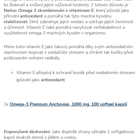
ke žluknutí a snížení jejich výživové hodnoty. Z tohoto důvodu je
Natios Omega 3 zkombinován s vitaminem E
, který působí jako
přírodní
antioxidant
a pomáhá tak tyto mastné kyseliny
stabilizovat
, čímž zabraňuje jejich oxidaci a udržuje jejich čerstvost
a účinnost. Vitamin E také pomáhá navyšovat vstřebatelnost a
využitelnost omega 3 mastných kyselin v organismu.
Mimo toho vitamín E jako takový pomáhá díky svým antioxidačním
vlastnostem bojovat s oxidačním stresem a chránit tak buňky před
poškozením volnými radikály.
Vitamin E přispívá k ochraně buněk před oxidativním stresem
(působí jako
antioxidant
)
2x
Omega-3 Premium Anchovies, 1000 mg, 100 softgel kapslí
Doporučené dávkování:
Jako doplněk stravy užívejte 1 softgelovou
kapsli dvakrát denně s jídlem a vodou.