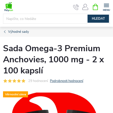
Přejít
NÁKUPNÍ
na
KOŠÍK
obsah
HLEDAT
Výhodné sady
Sada Omega-3 Premium
Anchovies, 1000 mg - 2 x
100 kapslí
29 hodnocení
Podrobnosti hodnocení
Věrnostní sleva