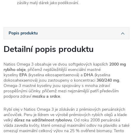
zásilky malý dárek jako poděkování.
Popis produktu
Detailní popis produktu
Natios Omega 3 obsahuje ve dvou softgelových kapslích
2000 mg
rybího oleje
, přičemž nejdůležitější esenciální mastné
kyseliny
EPA
(kyselina eikosapentaenová) a
DHA
(kyselina
dokosahexaenová) jsou zastoupeny o koncentraci
360/240 mg
.
Omega-3 mastné kyseliny jsou spojovány s mnoha zdraví
prospěšnými účinky. přičemž mezi nejznámější patří především
podpora zdraví
mozku a srdce
.
Rybí olej v Natios Omega 3 je získáván z prémiových peruánských
ančoviček. Peru je lídrem ve výrobě prémiových rybích olejů a klade
velký
důraz na udržitelnost rybolovu
. Od roku 2008 peruánská
vláda zavedla kvóty, které omezují maximální odlov na plavidlo a také
omezují maximální celkový výlov na 25 % ověřené biomasy. Tento