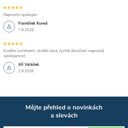
Naprosto spokojen
František Kuneš
7.8.2026
Kvalitní sortiment, skvělá cena, rychlé doručení, naprostá
spokojenost.
Jiří Valášek
2.8.2026
Mějte přehled o novinkách
a slevách
Z