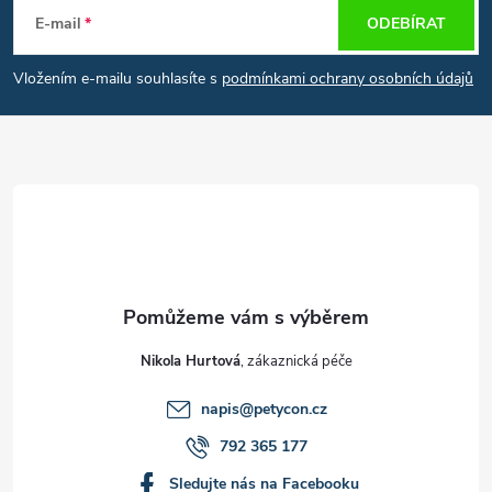
á
E-mail
ODEBÍRAT
p
Vložením e-mailu souhlasíte s
podmínkami ochrany osobních údajů
a
t
í
Nikola Hurtová
napis
@
petycon.cz
792 365 177
Sledujte nás na Facebooku