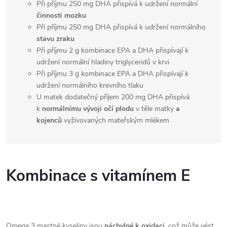
Při příjmu 250 mg DHA přispívá k udržení normální
činnosti mozku
Při příjmu 250 mg DHA přispívá k udržení normálního
stavu zraku
Při příjmu 2 g kombinace EPA a DHA přispívají k
udržení normální hladiny triglyceridů v krvi
Při příjmu 3 g kombinace EPA a DHA přispívají k
udržení normálního krevního tlaku
U matek dodatečný příjem 200 mg DHA přispívá
k
normálnímu vývoji očí plodu
v těle matky
a
kojenců
vyživovaných mateřským mlékem
Kombinace s vitamínem E
Omega 3 mastné kyseliny jsou
náchylné k oxidaci
, což může vést