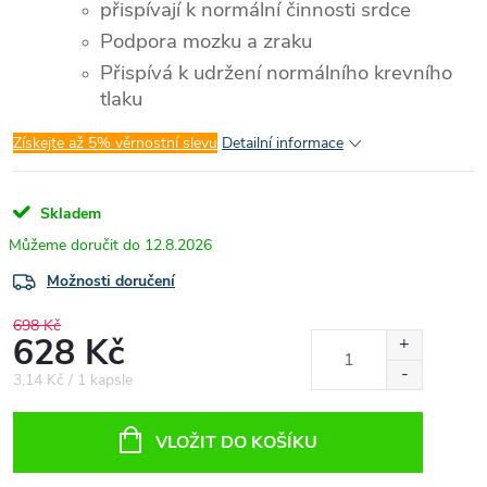
přispívají k normální činnosti srdce
Podpora mozku a zraku
Přispívá k udržení normálního krevního
tlaku
Získejte až 5% věrnostní slevu
Detailní informace
Skladem
12.8.2026
Možnosti doručení
698 Kč
628 Kč
Měrná
3,14 Kč / 1 kapsle
cena:
VLOŽIT DO KOŠÍKU