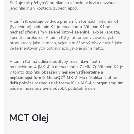
Snižuje tak přebytečnou hladinu vápníku v krvi a navyšuje
jeho hladinu v kostech, zubech apod.
Vitamín K existuje ve dvou primárních formách: vitamín K1
(fylochinon) a vitamín K2 (menachinon). Vitamin K1 se
nachází především v zelené listové zelenině, jako je kapusta,
špenát a brokolice. Vitamin K2 je přítomen v živočišných
produktech, jako je maso, vejce a mléčné výrobky, stejně jako
ve fermentovaných potravinách, jako je sýr a natto.
Vitamin K2 má odlišné podtypy, mezi hlavní patří
menachinon-4 (MK-4) a menachinon-7 (MK-7). Vitamín K2 je
v tomto doplňku obsažen v
nejlépe vstřebatelné a
®
nejúčinnější formě: MenaQ7
MK-7
. Má několikanásobně
delší poločas rozpadu než formy K1 a MK-4, v organismu tím
pádem může pozitivně působit podstatně déle.
MCT Olej