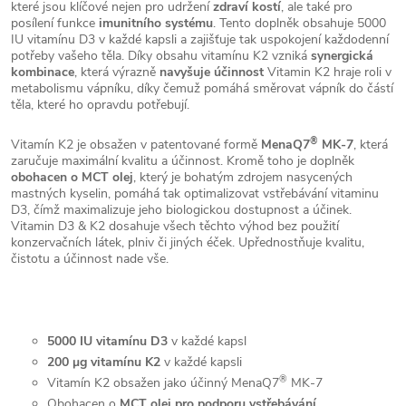
které jsou klíčové nejen pro udržení
zdraví kostí
, ale také pro
posílení funkce
imunitního systému
. Tento doplněk obsahuje 5000
IU vitamínu D3 v každé kapsli a zajišťuje tak uspokojení každodenní
potřeby vašeho těla. Díky obsahu vitamínu K2 vzniká
synergická
kombinace
, která výrazně
navyšuje účinnost
Vitamin K2 hraje roli v
metabolismu vápníku, díky čemuž pomáhá směrovat vápník do částí
těla, které ho opravdu potřebují.
®
Vitamín K2 je obsažen v patentované formě
MenaQ7
MK-7
, která
zaručuje maximální kvalitu a účinnost. Kromě toho je doplněk
obohacen o MCT olej
, který je bohatým zdrojem nasycených
mastných kyselin, pomáhá tak optimalizovat vstřebávání vitaminu
D3, čímž maximalizuje jeho biologickou dostupnost a účinek.
Vitamin D3 & K2 dosahuje všech těchto výhod bez použití
konzervačních látek, plniv či jiných éček. Upřednostňuje kvalitu,
čistotu a účinnost nade vše.
5000 IU vitamínu D3
v každé kapsl
200 μg vitamínu K2
v každé kapsli
®
Vitamín K2 obsažen jako účinný MenaQ7
MK-7
Obohacen o
MCT olej pro podporu vstřebávání