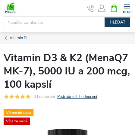
Přejít
NÁKUPNÍ
na
KOŠÍK
obsah
HLEDAT
Vitamín D
Vitamin D3 & K2 (MenaQ7
MK-7), 5000 IU a 200 mcg,
100 kapslí
3 hodnocení
Podrobnosti hodnocení
Věrnostní sleva
Více za méně