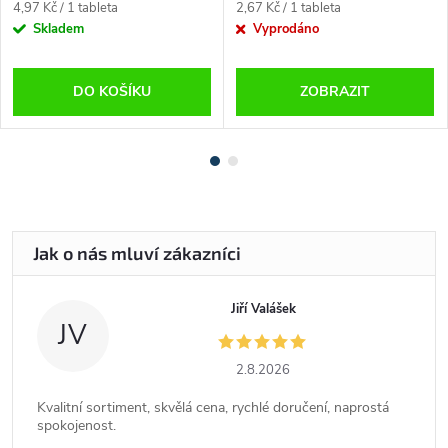
Měrná
Měrná
4,97 Kč / 1 tableta
2,67 Kč / 1 tableta
cena:
cena:
Skladem
Vyprodáno
DO KOŠÍKU
ZOBRAZIT
Jiří Valášek
JV
2.8.2026
Kvalitní sortiment, skvělá cena, rychlé doručení, naprostá
spokojenost.