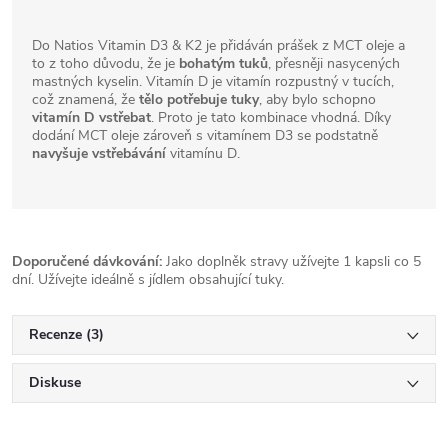
Do Natios Vitamin D3 & K2 je přidáván prášek z MCT oleje a
to z toho důvodu, že je
bohatým tuků
, přesněji nasycených
mastných kyselin. Vitamín D je vitamín rozpustný v tucích,
což znamená, že
tělo potřebuje tuky
, aby bylo schopno
vitamín D vstřebat
. Proto je tato kombinace vhodná. Díky
dodání MCT oleje zároveň s vitamínem D3 se podstatně
navyšuje vstřebávání
vitamínu D.
Doporučené dávkování:
Jako doplněk stravy užívejte 1 kapsli co 5
dní. Užívejte ideálně s jídlem obsahující tuky.
Recenze (3)
Diskuse