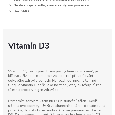
Neobsahuje plnidla, konzervanty ani jiná éčka
Bez GMO
Vitamín D3
Vitamín D3, často přezdívaný jako „
sluneční vitamín
“, je
klíčovou živinou, která hraje zásadní roli při udržování
celkového zdraví a pohody. Na rozdíl od jiných vitamínů
funguje vitamín D spíše jako hormon, který ovlivňuje různé
tělesné procesy, nejen zdraví kostí.
Primárním zdrojem vitaminu D3 je sluneční záření. Když
ultrafialové paprsky (UVB) ze slunečního záření dopadnou na
pokožku, derivát cholesterolu v kůži se přemění na vitamín
D3. Tento proces usnadňují játra a ledviny, kde vitamín D3