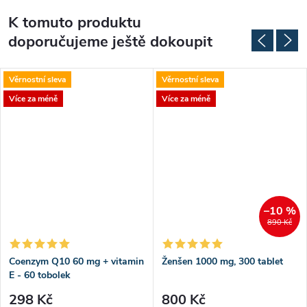
K tomuto produktu
doporučujeme ještě dokoupit
Věrnostní sleva
Věrnostní sleva
Více za méně
Více za méně
–10 %
890 Kč
Coenzym Q10 60 mg + vitamin
Ženšen 1000 mg, 300 tablet
E - 60 tobolek
298 Kč
800 Kč