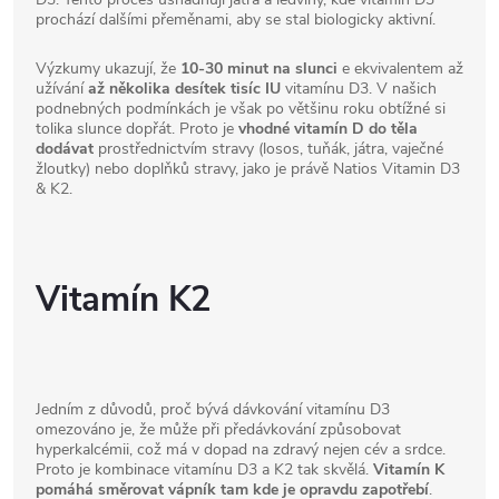
prochází dalšími přeměnami, aby se stal biologicky aktivní.
Výzkumy ukazují, že
10-30 minut na slunci
e ekvivalentem až
užívání
až několika desítek tisíc IU
vitamínu D3. V našich
podnebných podmínkách je však po většinu roku obtížné si
tolika slunce dopřát. Proto je
vhodné vitamín D do těla
dodávat
prostřednictvím stravy (losos, tuňák, játra, vaječné
žloutky) nebo doplňků stravy, jako je právě Natios Vitamin D3
& K2.
Vitamín K2
Jedním z důvodů, proč bývá dávkování vitamínu D3
omezováno je, že může při předávkování způsobovat
hyperkalcémii, což má v dopad na zdravý nejen cév a srdce.
Proto je kombinace vitamínu D3 a K2 tak skvělá.
Vitamín K
pomáhá směrovat vápník tam kde je opravdu zapotřebí
.