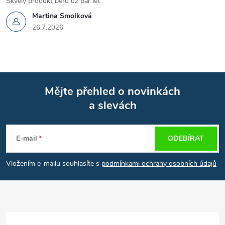
Skvělý produkt beru uz pár let
Martina Smolková
26.7.2026
Mějte přehled o novinkách
a slevách
Z
á
E-mail
ODEBÍRAT
p
Vložením e-mailu souhlasíte s
podmínkami ochrany osobních údajů
a
t