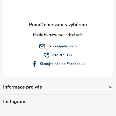
í
Nikola Hurtová
napis
@
petycon.cz
792 365 177
Sledujte nás na Facebooku
Informace pro vás
Instagram