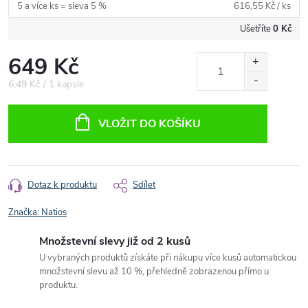
5 a více ks = sleva 5 %
616,55 Kč
/ ks
Ušetříte
0 Kč
649 Kč
Měrná
6,49 Kč / 1 kapsle
cena:
VLOŽIT DO KOŠÍKU
Dotaz k produktu
Sdílet
Značka:
Natios
Množstevní slevy již od 2 kusů
U vybraných produktů získáte při nákupu více kusů automatickou
množstevní slevu až 10 %, přehledně zobrazenou přímo u
produktu.